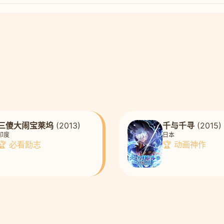
三傻大闹宝莱坞
(2013)
千与千寻
(2015)
印度
日本
🏆 必看励志
🏆 动画神作