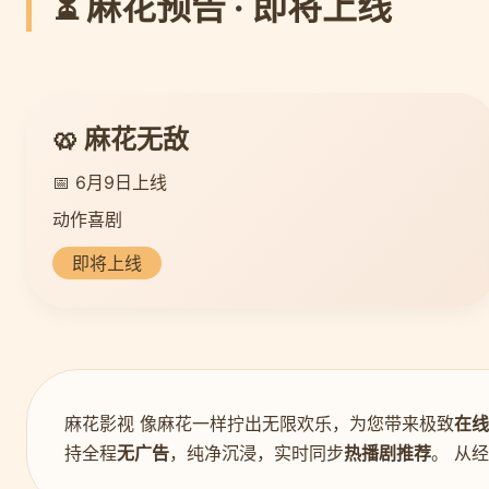
⏳ 麻花预告 · 即将上线
🥨 麻花无敌
📅 6月9日上线
动作喜剧
即将上线
麻花影视 像麻花一样拧出无限欢乐，为您带来极致
在线
持全程
无广告
，纯净沉浸，实时同步
热播剧推荐
。 从