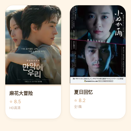
夏日回忆
麻花大冒险
⭐ 8.2
⭐ 8.5
全1集
HD高清