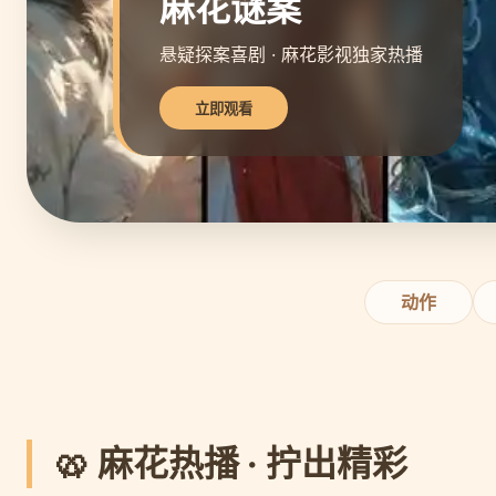
麻花谜案
悬疑探案喜剧 · 麻花影视独家热播
立即观看
动作
🥨 麻花热播 · 拧出精彩