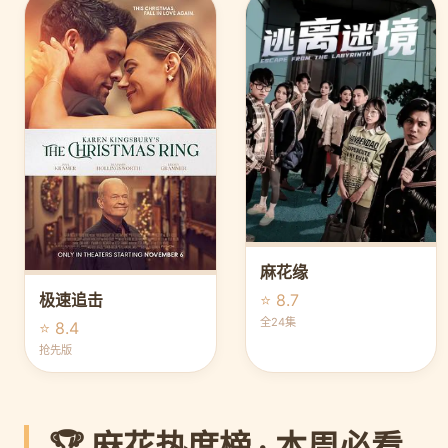
麻花缘
⭐ 8.7
极速追击
全24集
⭐ 8.4
抢先版
🏆 麻花热度榜 · 本周必看