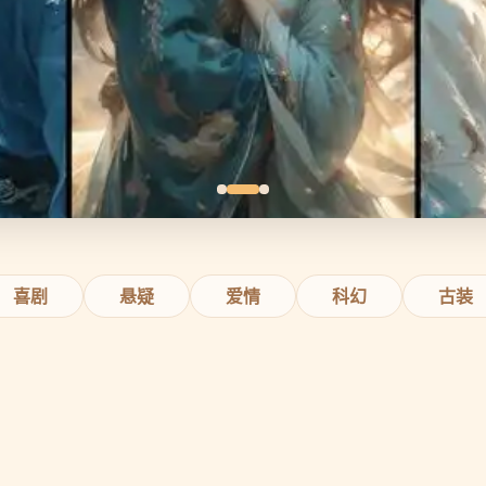
喜剧
悬疑
爱情
科幻
古装